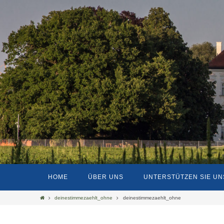
Zum
Inhalt
springen
Zum
Inhalt
HOME
ÜBER UNS
UNTERSTÜTZEN SIE UN
springen
Start
deinestimmezaehlt_ohne
deinestimmezaehlt_ohne