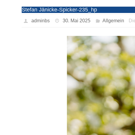
Stefan Jänicke-Spicker-235_hp
adminbs
30. Mai 2025
Allgemein
Di